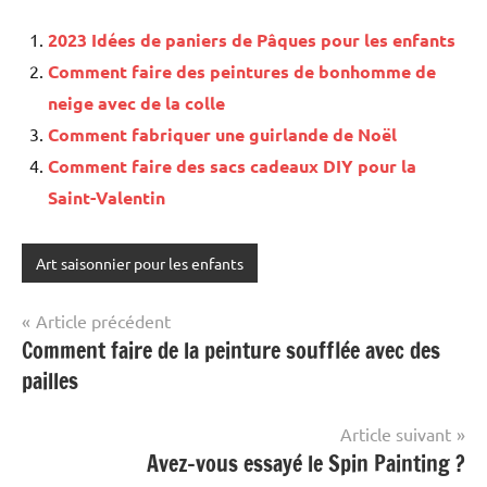
2023 Idées de paniers de Pâques pour les enfants
Comment faire des peintures de bonhomme de
neige avec de la colle
Comment fabriquer une guirlande de Noël
Comment faire des sacs cadeaux DIY pour la
Saint-Valentin
Art saisonnier pour les enfants
Navigation
Article précédent
Comment faire de la peinture soufflée avec des
de
pailles
l’article
Article suivant
Avez-vous essayé le Spin Painting ?