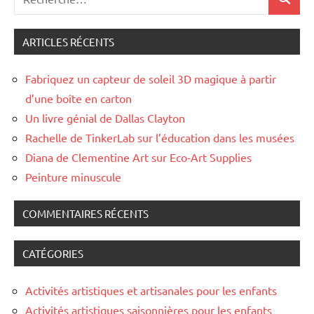
Recher
pour
:
ARTICLES RÉCENTS
Fabriquez un capteur de soleil 3D magique à partir
d’une boîte en carton
Un livre génial de Dallas Clayton
Rachelle de TinkerLab sur l’éducation dans les musées
Diana de Clementine Art sur Eco-Art Supplies
Peinture minuscule
COMMENTAIRES RÉCENTS
CATÉGORIES
Activités artistiques et artisanales pour les enfants
Activités artistiques saisonnières pour les enfants