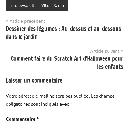
attrape-soleil
Vitrail &amp
Navigation
Article précédent
Dessiner des légumes : Au-dessus et au-dessous
de
dans le jardin
l’article
Article suivant
Comment faire du Scratch Art d’Halloween pour
les enfants
Laisser un commentaire
Votre adresse e-mail ne sera pas publiée.
Les champs
obligatoires sont indiqués avec
*
Commentaire
*